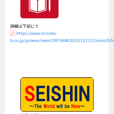
詳細は下記にて
https://www.mizuho-
ls.co.jp/ja/news/news1997444020313123712/main/0/li